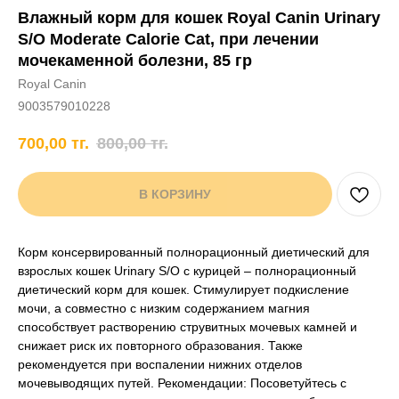
Влажный корм для кошек Royal Canin Urinary
+7 706 407 30 81
S/O Moderate Calorie Cat, при лечении
Написать в WhatsApp
мочекаменной болезни, 85 гр
Royal Canin
9003579010228
нды
кам
Хорькам
Грызунам
Рыбам
Птицам
700,00
тг.
800,00
тг.
В КОРЗИНУ
Корм консервированный полнорационный диетический для
взрослых кошек Urinary S/O с курицей – полнорационный
диетический корм для кошек. Стимулирует подкисление
мочи, а совместно с низким содержанием магния
способствует растворению струвитных мочевых камней и
снижает риск их повторного образования. Также
рекомендуется при воспалении нижних отделов
мочевыводящих путей. Рекомендации: Посоветуйтесь с