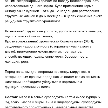
вашим ветеринарным врачом по поводу целесообразности
использования данного корма. Курс применения корма
Urinary S/O с курицей – от 5 до 12 недель для растворения
струвитных камней и до 6 месяцев – в целях снижения риска
рецидивов струвитного уролитиаза.
Показания:
струвитные уролиты, уролиты оксалата кальция,
идиопатический цистит кошек;
Противопоказания:
хроническая болезнь почек (ХБП),
сердечная недостаточность (с ограничением натрия в
диете), применение лекарственных препаратов,
способствующих подкислению мочи, беременность,
лактация, рост.
Перед началом диетотерапии проконсультируйтесь с
ветеринарным врачом; перед назначением корма пожилым
животным необходимо убедиться в нормальном
функционировании их почек
Состав:
мясо и мясные субпродукты (в том числе курица 5
%), злаки, масла и жиры, яйца и яйцепродукты, субпродукты
растительного происхождения, минеральные вещества,