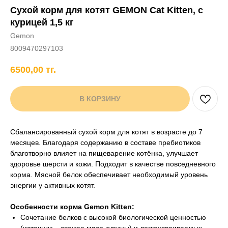
Сухой корм для котят GEMON Cat Kitten, с
+7 706 407 30 81
курицей 1,5 кг
Написать в WhatsApp
Gemon
8009470297103
6500,00
тг.
нды
кам
Хорькам
Грызунам
Рыбам
Птицам
В КОРЗИНУ
Сбалансированный сухой корм для котят в возрасте до 7
месяцев. Благодаря содержанию в составе пребиотиков
благотворно влияет на пищеварение котёнка, улучшает
здоровье шерсти и кожи. Подходит в качестве повседневного
корма. Мясной белок обеспечивает необходимый уровень
энергии у активных котят.
Особенности корма Gemon Kitten:
Сочетание белков с высокой биологической ценностью