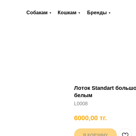
О нас
Оплата и доставка
Контакты
Собакам
Кошкам
Бренды
Хорькам
Грызунам
Рыбам
П
Лоток Standart большо
белым
L0008
6000,00
тг.
В КОРЗИНУ