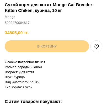
Сухой корм для котят Monge Cat Breeder
+7 706 407 30 81
Kitten Chiken, курица, 10 кг
Написать в WhatsApp
Monge
8009470004817
34805,00
тг.
нды
кам
Хорькам
Грызунам
Рыбам
Птицам
В КОРЗИНУ
Особые потребности: нет
Размер породы: Любой
Возраст: Для котят
Вкус: Курица
Вид животного: Кошки
Тип корма: Сухой
С этим товаром покупают: