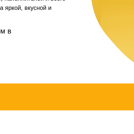
а яркой, вкусной и
рм в