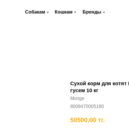
О нас
Оплата и доставка
Контакты
Собакам
Кошкам
Бренды
Хорькам
Грызунам
Рыбам
П
Сухой корм для котят 
гусем 10 кг
Monge
8009470005180
50500,00
тг.