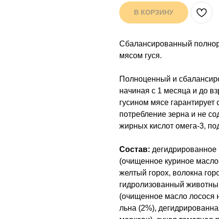
В КОРЗИНУ
Сбалансированный полнора
мясом гуся.
Полноценный и сбалансиро
начиная с 1 месяца и до в
гусином мясе гарантирует
потребление зерна и не со
жирных кислот омега-3, п
Состав:
дегидрированное 
(очищенное куриное масло 
желтый горох, волокна горо
гидролизованный животный
(очищенное масло лосося 
льна (2%), дегидрированна