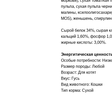
моркови), сухая томатная 
пульпа, сухая пульпа черни
малины, ксилоолигосахари
МОS), женьшень, спирулина
Сырой белок 34%, сырая кл
кальций 1,60%, фосфор 1,0
жирные кислоты: 3,00%.
Энергитическая ценность:
Особые потребности: Низк
Размер породы: Любой
Возраст: Для котят
Вкус: Гусь
Вид животного: Кошки
Тип корма: Сухой