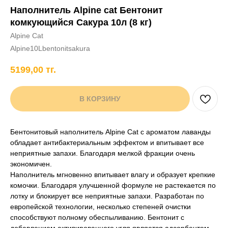
Наполнитель Alpine cat Бентонит
+7 706 407 30 81
комкующийся Сакура 10л (8 кг)
Написать в WhatsApp
Alpine Cat
Alpine10Lbentonitsakura
5199,00
тг.
нды
кам
Хорькам
Грызунам
Рыбам
Птицам
В КОРЗИНУ
Бентонитовый наполнитель Alpine Cat с ароматом лаванды
обладает антибактериальным эффектом и впитывает все
неприятные запахи. Благодаря мелкой фракции очень
экономичен.
Наполнитель мгновенно впитывает влагу и образует крепкие
комочки. Благодаря улучшенной формуле не растекается по
лотку и блокирует все неприятные запахи. Разработан по
европейской технологии, несколько степеней очистки
способствуют полному обеспыливанию. Бентонит с