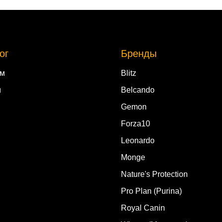
ог
Бренды
ам
Blitz
м
Belcando
Gemon
Forza10
Leonardo
Monge
Nature's Protection
Pro Plan (Purina)
Royal Canin