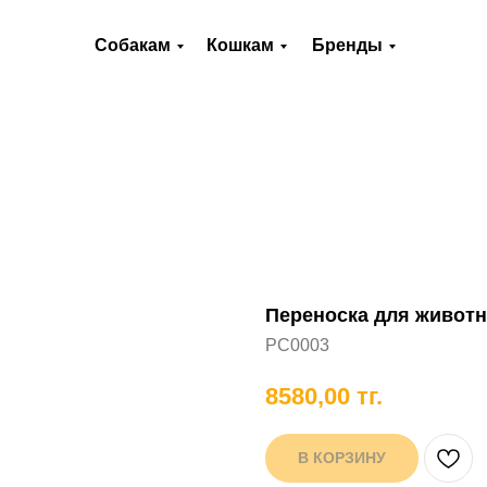
О нас
Оплата и доставка
Контакты
Собакам
Кошкам
Бренды
Хорькам
Грызунам
Рыбам
П
Переноска для животн
PC0003
8580,00
тг.
В КОРЗИНУ