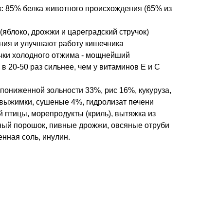
: 85% белка животного происхождения (65% из
яблоко, дрожжи и цареградский стручок)
ия и улучшают работу кишечника
очки холодного отжима - мощнейший
 в 20-50 раз сильнее, чем у витаминов E и C
пониженной зольности 33%, рис 16%, кукуруза,
 выжимки, сушеные 4%, гидролизат печени
 птицы, морепродукты (криль), вытяжка из
чный порошок, пивные дрожжи, овсяные отруби
енная соль, инулин.