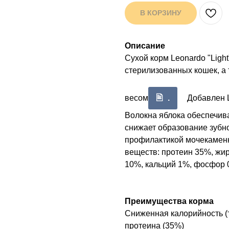
В КОРЗИНУ
Описание
Сухой корм Leonardo "Ligh
стерилизованных кошек, а
весом
.
Добавлен L
Волокна яблока обеспечив
снижает образование зубно
профилактикой мочекамен
веществ: протеин 35%, жир
10%, кальций 1%, фосфор 0,
Преимущества корма
Сниженная калорийность (
протеина (35%)