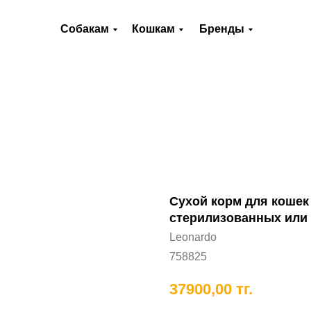
О нас
Оплата и доставка
Контакты
Собакам
Кошкам
Бренды
Хорькам
Грызунам
Рыбам
П
Сухой корм для кошек 
стерилизованных или 
Leonardo
758825
37900,00
тг.