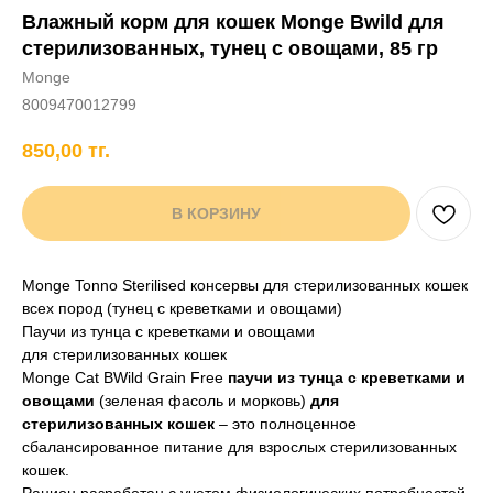
Влажный корм для кошек Monge Bwild для
+7 706 407 30 81
стерилизованных, тунец с овощами, 85 гр
Написать в WhatsApp
Monge
8009470012799
850,00
тг.
нды
кам
Хорькам
Грызунам
Рыбам
Птицам
В КОРЗИНУ
Monge Tonno Sterilised консервы для стерилизованных кошек
всех пород (тунец с креветками и овощами)
Паучи из тунца с креветками и овощами
для стерилизованных кошек
Monge Cat BWild Grain Free
паучи из тунца с креветками и
овощами
(зеленая фасоль и морковь)
для
стерилизованных кошек
– это полноценное
сбалансированное питание для взрослых стерилизованных
кошек.