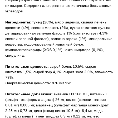
Рацион разработан с учетом физиологических потребностей
питомцев. Содержит альтернативные источники беззлаковых
углеводов
Ингредиенты
: тунец (26%), мясо индейки, свиная печень,
креветки (4%), свежая морковь (2%), сухая томатная пульпа,
дегидрированная зеленая фасоль 1% (соотвнтствует 4,3%
свежей зеленой фасоли), волокна гороха (1%), минеральные
вещества, гидролизованный животный белок,
ксилоолигосахариды (XOS 0,1%), юкка шидигера (0,1%),
спирулина.
Питательная ценность
: сырой белок 10,5%, сырая
клетчатка 1,5%, сырой жир 4,1%, сырая зола 2,6%, влажность
79%.
Энергетическая ценность: 876 ккал/кг.
Питательные добавки/кг
: витамин D3 168 МЕ, витамин Е
(альфа-токоферола ацетат) 26 мг, селен (селенит натрия
0,01 мг) 0,005 мг, марганец (сульфат марганца моногидрат
2,25 мг) 0,73 мг, цинк (оксид цинка 10,5 мг): 8,4 мг, медь
(сульфат меди (II) пентагидрат 0,9 мг) 0,22 мг, железо