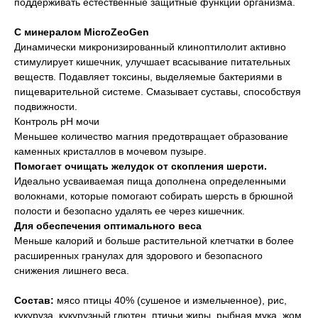
поддерживать естественные защитные функции организма.
С минералом MicroZeoGen
Динамически микронизированный клиноптилолит активно
стимулирует кишечник, улучшает всасывание питательных
веществ. Подавляет токсины, выделяемые бактериями в
пищеварительной системе. Смазывает суставы, способствуя
подвижности.
Контроль pH мочи
Меньшее количество магния предотвращает образование
каменных кристаллов в мочевом пузыре.
Помогает очищать желудок от скопления шерсти.
Идеально усваиваемая пища дополнена определенными
волокнами, которые помогают собирать шерсть в брюшной
полости и безопасно удалять ее через кишечник.
Для обеспечения оптимального веса
Меньше калорий и больше растительной клетчатки в более
расширенных гранулах для здорового и безопасного
снижения лишнего веса.
Cостав:
мясо птицы 40% (сушеное и измельченное), рис,
кукуруза, кукурузный глютен, птичьи жиры, рыбная мука, жом