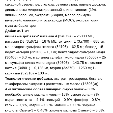
сахарной свеклы, целлюлоза, семена льнa, пивные дрожжи,
динамически микронизированный клиноптилолит (1%),
яичный порошок, экстракт цикория, масло примулы
вечерней, маннан-олигосахариды (МОС), экстракт юкки,
мука из бархатцев.
Добавки/1 кг:
пищевые добавки:
витамин A (3a672a) – 25000 ME,
витамин D3 (3a671) – 1875 ME, витамин E (3a700) – 688 мг,
моногидрат сульфата железа (3б103) – 62,5 мг, безводный
йодат кальция (3б202) – 1,9 мг, пентагидрат сульфата меди
(3б405) – 6,3 мг, марганец сульфат моногидрат (3б503) – 25
мг, сульфат цинка моногидрат (3б605) – 143,75 мг, селенит
натрия (3б801) – 0,125 мг, таурин (3a370) – 1250 мг, L-
карнитин (3a910) – 100 мг.
Технологические добавки:
экстракт розмарина, богатые
токоферолом экстракты растительных масел (1б306(и)).
Аналитические составляющие:
сырой белок – 30%,
необработанные масла и жиры – 15%, сырая зола – 7%,
сырая клетчатка – 4,1%, кальций – 0,9%, фосфор – 0,8%,
калий – 0,8%, натрий – 0,5%, магний – 0,06%, жирные
кислоты Омега-3 – 0,45%, жирные кислоты Омега-6 – 3,8%.