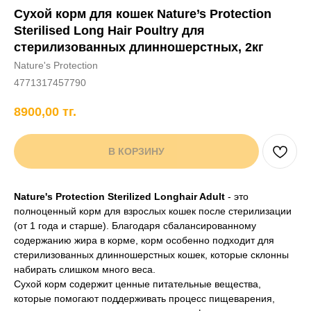
Сухой корм для кошек Nature’s Protection
+7 706 407 30 81
Sterilised Long Hair Poultry для
Написать в WhatsApp
стерилизованных длинношерстных, 2кг
Nature's Protection
4771317457790
нды
кам
Хорькам
Грызунам
Рыбам
Птицам
8900,00
тг.
В КОРЗИНУ
Nature's Protection Sterilized Longhair Adult
- это
полноценный корм для взрослых кошек после стерилизации
(от 1 года и старше). Благодаря сбалансированному
содержанию жира в корме, корм особенно подходит для
стерилизованных длинношерстных кошек, которые склонны
набирать слишком много веса.
Сухой корм содержит ценные питательные вещества,
которые помогают поддерживать процесс пищеварения,