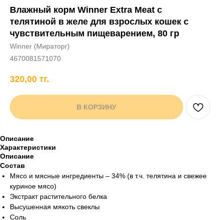
Влажный корм Winner Extra Meat с
+7 706 407 30 81
телятиной в желе для взрослых кошек с
Написать в WhatsApp
чувствительным пищеварением, 80 гр
Winner (Мираторг)
4670081571070
нды
кам
Хорькам
Грызунам
Рыбам
Птицам
320,00
тг.
В КОРЗИНУ
Описание
Характеристики
Описание
Состав
Мясо и мясные ингредиенты – 34% (в т.ч. телятина и свежее
куриное мясо)
Экстракт растительного белка
Высушенная мякоть свеклы
Соль