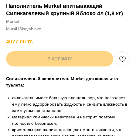
Наполнитель Murkel впитывающий
+7 706 407 30 81
Силикагелевый крупный Яблоко 4л (1,8 кг)
Написать в WhatsApp
Murkel
Mur4l18kgyabloko
4077,00
тг.
нды
кам
Хорькам
Грызунам
Рыбам
Птицам
В КОРЗИНУ
Силикагелевый наполнитель Murkel для кошачьего
туалета:
силикагель имеет большую площадь пор, что позволяет
ему легко адсорбировать жидкость и снизить влажность в
замкнутом пространстве;
материал химически неактивен и не горит, поэтому
полностью безопасен;
кристаллы или шарики поглощают много жидкости, что