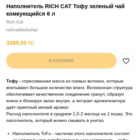
Наполнитель RICH CAT Тофу зеленый чай
+7 706 407 30 81
комкующийся 6 л
Написать в WhatsApp
Rich Cat
richcat6tofuchai
3300,00
тг.
нды
кам
Хорькам
Грызунам
Рыбам
Птицам
В КОРЗИНУ
Тофу -
спресованная масса из соевых волокон, которые
впитывают большое количество влаги. Волоконная структура
обеспечивает качественное соединение гранул, образуя
комок и блокируя запах внутри, а экстракт ароматизатора
даёт приятный мягкий аромат.
Расход наполнителя в среднем 1,5-2 месяца на 1 кошку. Это
наполнитель, который можно смывать в унитаз.
Наполнитель ToFu - частички этого наполнителя состоят