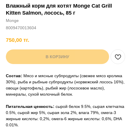
Влажный корм для котят Monge Cat Grill
+7 706 407 30 81
Kitten Salmon, лосось, 85 г
Написать в WhatsApp
Monge
8009470013604
750,00
тг.
нды
кам
Хорькам
Грызунам
Рыбам
Птицам
В КОРЗИНУ
Состав:
Мясо и мясные субпродукты (свежее мясо кролика
30%), рыба и рыбные субпродукты (норвежский лосось 16%),
овощи (картофель), рыбий жир (лососевое масло),
минералы, сухой молочный белок.
Питательная ценность:
сырой белок 9.5%, сырая клетчатка
0.5%, сырой жир 5%, сырая зола 2%, влага 79%, омега-3
жирные кислоты: 0,2%, омега-6 жирные кислоты: 0,6%, DHA
0.01%.