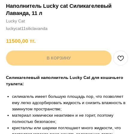
Наполнитель Lucky cat Силикагелевый
+7 706 407 30 81
Лаванда, 11 л
Написать в WhatsApp
Lucky Cat
luckycat11siliclavanda
11500,00
тг.
нды
кам
Хорькам
Грызунам
Рыбам
Птицам
В КОРЗИНУ
Силикагелевый наполнитель Lucky Cat для кошачьего
туалета:
силикагель имеет большую площадь пор, что позволяет
ему легко адсорбировать жидкость и снизить влажность в
замкнутом пространстве;
материал химически неактивен и не горит, поэтому
полностью безопасен;
кристаллы или шарики поглощают много жидкости, что