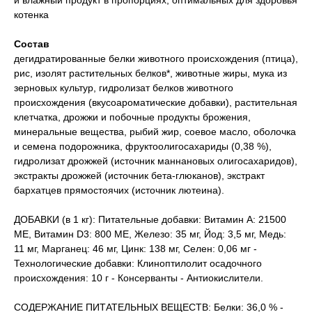
и влажный продукт в пропорциях, оптимальных для здоровья
котенка
Состав
дегидратированные белки животного происхождения (птица),
рис, изолят растительных белков*, животные жиры, мука из
зерновых культур, гидролизат белков животного
происхождения (вкусоароматические добавки), растительная
клетчатка, дрожжи и побочные продукты брожения,
минеральные вещества, рыбий жир, соевое масло, оболочка
и семена подорожника, фруктоолигосахариды (0,38 %),
гидролизат дрожжей (источник мaннановых олигосахаридов),
экстракты дрожжей (источник бета-глюканов), экстракт
бархатцев прямостоячих (источник лютеина).
ДОБАВКИ (в 1 кг): Питательные добавки: Витамин A: 21500
ME, Витамин D3: 800 ME, Железо: 35 мг, Йод: 3,5 мг, Медь:
11 мг, Марганец: 46 мг, Цинк: 138 мг, Ceлeн: 0,06 мг -
Технологические добавки: Клиноптилолит осадочного
происхождения: 10 г - Консерванты - Антиокислители.
СОДЕРЖАНИЕ ПИТАТЕЛЬНЫХ ВЕЩЕСТВ: Белки: 36,0 % -