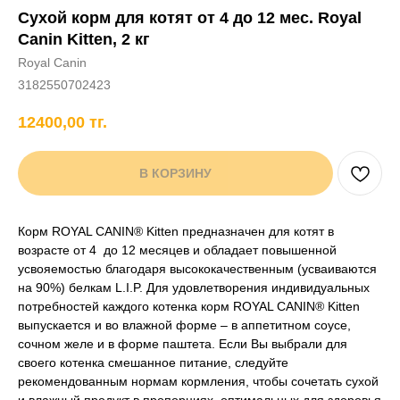
Сухой корм для котят от 4 до 12 мес. Royal
+7 706 407 30 81
Canin Kitten, 2 кг
Написать в WhatsApp
Royal Canin
3182550702423
12400,00
тг.
нды
кам
Хорькам
Грызунам
Рыбам
Птицам
В КОРЗИНУ
Корм ROYAL CANIN® Kitten предназначен для котят в
возрасте от 4 до 12 месяцев и обладает повышенной
усвояемостью благодаря высококачественным (усваиваются
на 90%) белкам L.I.P. Для удовлетворения индивидуальных
потребностей каждого котенка корм ROYAL CANIN® Kitten
выпускается и во влажной форме – в аппетитном соусе,
сочном желе и в форме паштета. Если Вы выбрали для
своего котенка смешанное питание, следуйте
рекомендованным нормам кормления, чтобы сочетать сухой