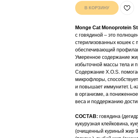
В КОРЗИНУ
Monge Cat Monoprotein Ste
с говядиной – это полноц
стерилизованных кошек с
обеспечивающий профилак
Умеренное содержание жир
избыточной массы тела и 
Содержание X.O.S. помога
микрофлоры, способствует
и повышает иммунитет. L-
в организме, а пониженно
веса и поддержанию достиг
СОСТАВ:
говядина (дегид
кукурузная клейковина, ку
(очищенный куриный жир 9