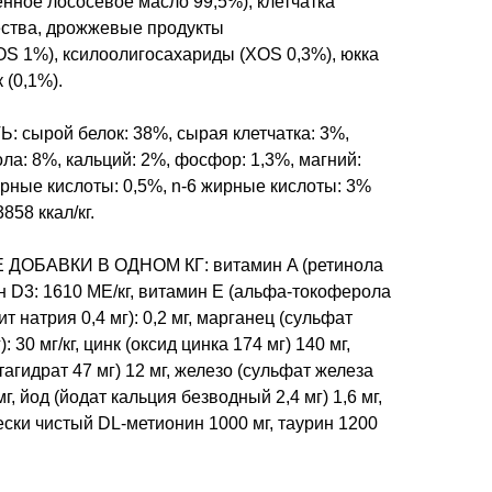
енное лососевое масло 99,5%), клетчатка
ства, дрожжевые продукты
S 1%), ксилоолигосахариды (XOS 0,3%), юкка
 (0,1%).
ырой белок: 38%, сырая клетчатка: 3%,
ла: 8%, кальций: 2%, фосфор: 1,3%, магний:
жирные кислоты: 0,5%, n-6 жирные кислоты: 3%
858 ккал/кг.
ОБАВКИ В ОДНОМ КГ: витамин A (ретинола
ин D3: 1610 МЕ/кг, витамин Е (альфа-токоферола
нит натрия 0,4 мг): 0,2 мг, марганец (сульфат
 30 мг/кг, цинк (оксид цинка 174 мг) 140 мг,
тагидрат 47 мг) 12 мг, железо (сульфат железа
мг, йод (йодат кальция безводный 2,4 мг) 1,6 мг,
ески чистый DL-метионин 1000 мг, таурин 1200