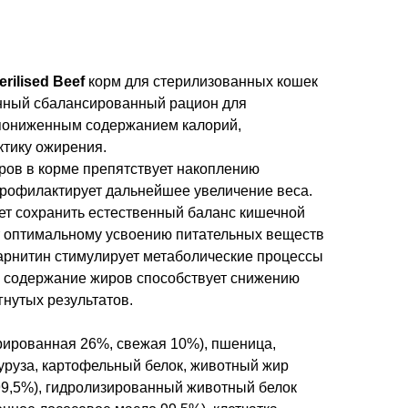
rilised Beef
корм для стерилизованных кошек
енный сбалансированный рацион для
 пониженным содержанием калорий,
тику ожирения.
ов в корме препятствует накоплению
профилактирует дальнейшее увеличение веса.
ет сохранить естественный баланс кишечной
 оптимальному усвоению питательных веществ
карнитин стимулирует метаболические процессы
е содержание жиров способствует снижению
нутых результатов.
рированная 26%, свежая 10%), пшеница,
куруза, картофельный белок, животный жир
9,5%), гидролизированный животный белок