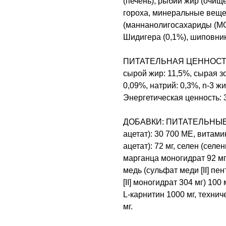
(печень), рыбий жир (очищ
гороха, минеральные веще
(маннанолигосахариды (МО
Шидигера (0,1%), шиповник
ПИТАТЕЛЬНАЯ ЦЕННОСТЬ: с
сырой жир: 11,5%, сырая зо
0,09%, натрий: 0,3%, n-3 
Энергетическая ценность: 3
ДОБАВКИ: ПИТАТЕЛЬНЫЕ Д
ацетат): 30 700 МЕ, витам
ацетат): 72 мг, селен (селе
марганца моногидрат 92 мг):
медь (сульфат меди [II] пен
[II] моногидрат 304 мг) 100 
L-карнитин 1000 мг, технич
мг.