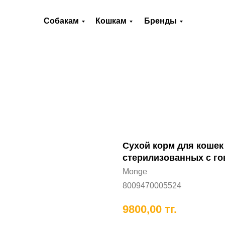
О нас
Оплата и доставка
Контакты
Собакам
Кошкам
Бренды
Хорькам
Грызунам
Рыбам
П
Сухой корм для кошек M
стерилизованных с гов
Monge
8009470005524
9800,00
тг.