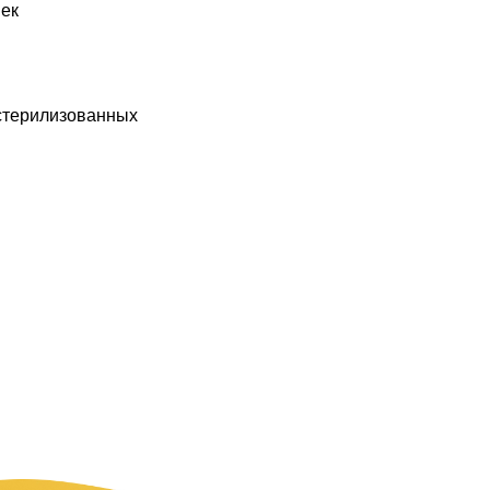
шек
стерилизованных