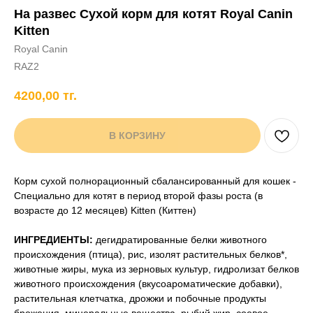
На развес Сухой корм для котят Royal Canin
+7 706 407 30 81
Kitten
Написать в WhatsApp
Royal Canin
RAZ2
4200,00
тг.
нды
кам
Хорькам
Грызунам
Рыбам
Птицам
В КОРЗИНУ
Корм сухой полнорационный сбалансированный для кошек -
Специально для котят в период второй фазы роста (в
возрасте до 12 месяцев) Kitten (Киттен)
ИНГРЕДИЕНТЫ:
дегидратированные белки животного
происхождения (птица), рис, изолят растительных белков*,
животные жиры, мука из зерновых культур, гидролизат белков
животного происхождения (вкусоароматические добавки),
растительная клетчатка, дрожжи и побочные продукты