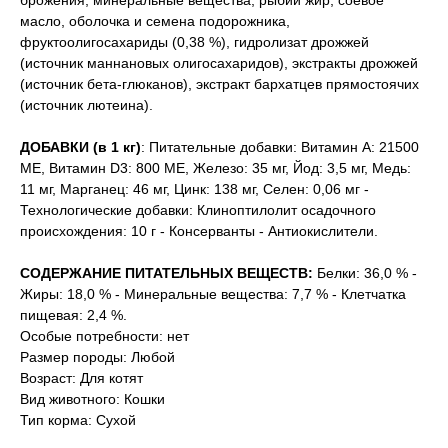
брожения, минеральные вещества, рыбий жир, соевое
масло, оболочка и семена подорожника,
фруктоолигосахариды (0,38 %), гидролизат дрожжей
(источник мaннановых олигосахаридов), экстракты дрожжей
(источник бета-глюканов), экстракт бархатцев прямостоячих
(источник лютеина).
ДОБАВКИ (в 1 кг)
: Питательные добавки: Витамин A: 21500
ME, Витамин D3: 800 ME, Железо: 35 мг, Йод: 3,5 мг, Медь:
11 мг, Марганец: 46 мг, Цинк: 138 мг, Ceлeн: 0,06 мг -
Технологические добавки: Клиноптилолит осадочного
происхождения: 10 г - Консерванты - Антиокислители.
СОДЕРЖАНИЕ ПИТАТЕЛЬНЫХ ВЕЩЕСТВ:
Белки: 36,0 % -
Жиры: 18,0 % - Минеральные вещества: 7,7 % - Клетчатка
пищевая: 2,4 %.
Особые потребности: нет
Размер породы: Любой
Возраст: Для котят
Вид животного: Кошки
Тип корма: Сухой