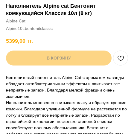
Наполнитель Alpine cat Бентонит
+7 706 407 30 81
комкующийся Классик 10л (8 кг)
Написать в WhatsApp
Alpine Cat
Alpine10Lbentonitclassic
5399,00
тг.
нды
кам
Хорькам
Грызунам
Рыбам
Птицам
В КОРЗИНУ
Бентонитовый наполнитель Alpine Cat с ароматом лаванды
обладает антибактериальным эффектом и впитывает все
неприятные запахи. Благодаря мелкой фракции очень
экономичен.
Наполнитель мгновенно впитывает влагу и образует крепкие
комочки. Благодаря улучшенной формуле не растекается по
лотку и блокирует все неприятные запахи. Разработан по
европейской технологии, несколько степеней очистки
способствуют полному обеспыливанию. Бентонит с