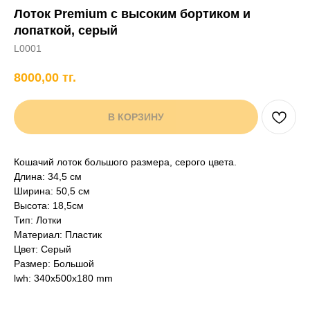
Лоток Premium с высоким бортиком и
+7 706 407 30 81
лопаткой, серый
Написать в WhatsApp
L0001
8000,00
тг.
нды
кам
Хорькам
Грызунам
Рыбам
Птицам
В КОРЗИНУ
Кошачий лоток большого размера, серого цвета.
Длина: 34,5 см
Ширина: 50,5 см
Высота: 18,5см
Тип: Лотки
Материал: Пластик
Цвет: Серый
Размер: Большой
lwh: 340x500x180 mm