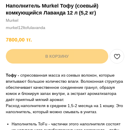
Наполнитель Murkel Тофу (соевый)
+7 706 407 30 81
комкующийся Лаванда 12 л (5,2 кг)
Написать в WhatsApp
Murkel
murkel12ltofulavanda
7800,00
тг.
нды
кам
Хорькам
Грызунам
Рыбам
Птицам
В КОРЗИНУ
Тофу -
спресованная масса из соевых волокон, которые
впитывают большое количество влаги. Волоконная структура
обеспечивает качественное соединение гранул, образуя
комок и блокируя запах внутри, а экстракт ароматизатора
даёт приятный мягкий аромат.
Расход наполнителя в среднем 1,5-2 месяца на 1 кошку. Это
наполнитель, который можно смывать в унитаз.
Наполнитель ToFu - частички этого наполнителя состоят