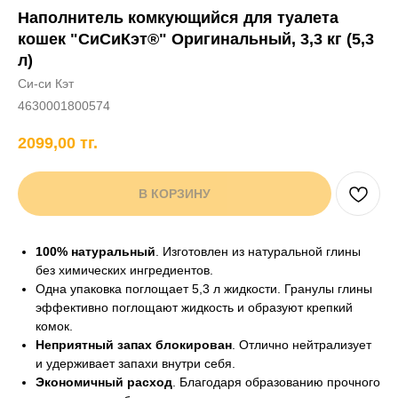
Наполнитель комкующийся для туалета
+7 706 407 30 81
кошек "CиСиКэт®" Оригинальный, 3,3 кг (5,3
Написать в WhatsApp
л)
Си-си Кэт
4630001800574
нды
кам
Хорькам
Грызунам
Рыбам
Птицам
2099,00
тг.
В КОРЗИНУ
100% натуральный
. Изготовлен из натуральной глины
без химических ингредиентов.
Одна упаковка поглощает 5,3 л жидкости. Гранулы глины
эффективно поглощают жидкость и образуют крепкий
комок.
Неприятный запах блокирован
. Отлично нейтрализует
и удерживает запахи внутри себя.
Экономичный расход
. Благодаря образованию прочного