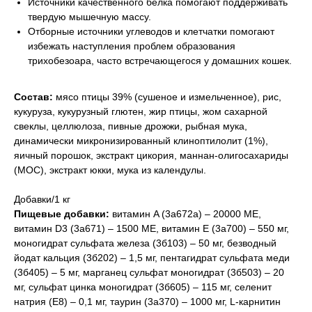
Источники качественного белка помогают поддерживать
твердую мышечную массу.
Отборные источники углеводов и клетчатки помогают
избежать наступления проблем образования
трихобезоара, часто встречающегося у домашних кошек.
Состав:
мясо птицы 39% (сушеное и измельченное), рис,
кукуруза, кукурузный глютен, жир птицы, жом сахарной
свеклы, целлюлоза, пивные дрожжи, рыбная мука,
динамически микронизированный клиноптилолит (1%),
яичный порошок, экстракт цикория, маннан-олигосахариды
(МОС), экстракт юкки, мука из календулы.
Добавки/1 кг
Пищевые добавки:
витамин A (3a672a) – 20000 МЕ,
витамин D3 (3a671) – 1500 МЕ, витамин E (3a700) – 550 мг,
моногидрат сульфата железа (3б103) – 50 мг, безводный
йодат кальция (3б202) – 1,5 мг, пентагидрат сульфата меди
(3б405) – 5 мг, марганец сульфат моногидрат (3б503) – 20
мг, сульфат цинка моногидрат (3б605) – 115 мг, селенит
натрия (E8) – 0,1 мг, таурин (3a370) – 1000 мг, L-карнитин