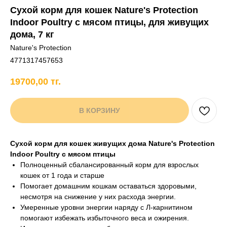
Сухой корм для кошек Nature's Protection
+7 706 407 30 81
Indoor Poultry с мясом птицы, для живущих
Написать в WhatsApp
дома, 7 кг
Nature's Protection
4771317457653
нды
кам
Хорькам
Грызунам
Рыбам
Птицам
19700,00
тг.
В КОРЗИНУ
Сухой корм для кошек живущих дома Nature's Protection
Indoor Poultry с мясом птицы
Полноценный сбалансированный корм для взрослых
кошек от 1 годa и старше
Помогает домашним кошкам оставаться здоровыми,
несмотря на снижение у них расхода энергии.
Умеренные уровни энергии наряду с Л-карнитином
помогают избежать избыточного веса и ожирения.