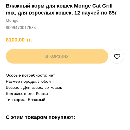
Влажный корм для кошек Monge Cat Grill
+7 706 407 30 81
mix, для взрослых кошек, 12 паучей по 85г
Написать в WhatsApp
Monge
8009470017534
8100,00
тг.
нды
кам
Хорькам
Грызунам
Рыбам
Птицам
В КОРЗИНУ
Особые потребности: нет
Размер породы: Любой
Возраст: Для взрослых кошек
Вид животного: Кошки
Тип корма: Влажный
С этим товаром покупают: