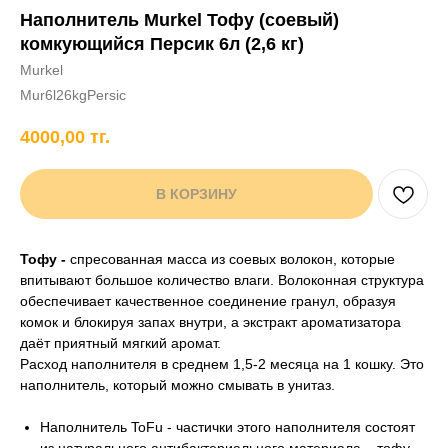
Наполнитель Murkel Тофу (соевый)
+7 706 407 30 81
комкующийся Персик 6л (2,6 кг)
Написать в WhatsApp
Murkel
Mur6l26kgPersic
4000,00
тг.
нды
кам
Хорькам
Грызунам
Рыбам
Птицам
В КОРЗИНУ
Тофу -
спресованная масса из соевых волокон, которые
впитывают большое количество влаги. Волоконная структура
обеспечивает качественное соединение гранул, образуя
комок и блокируя запах внутри, а экстракт ароматизатора
даёт приятный мягкий аромат.
Расход наполнителя в среднем 1,5-2 месяца на 1 кошку. Это
наполнитель, который можно смывать в унитаз.
Наполнитель ToFu - частички этого наполнителя состоят