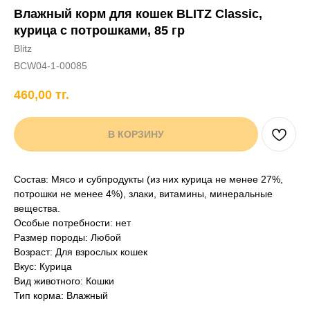
Влажный корм для кошек BLITZ Classic,
+7 706 407 30 81
курица с потрошками, 85 гр
Написать в WhatsApp
Blitz
BCW04-1-00085
460,00
тг.
нды
кам
Хорькам
Грызунам
Рыбам
Птицам
В КОРЗИНУ
Состав: Мясо и субпродукты (из них курица не менее 27%,
потрошки не менее 4%), злаки, витамины, минеральные
вещества.
Особые потребности: нет
Размер породы: Любой
Возраст: Для взрослых кошек
Вкус: Курица
Вид животного: Кошки
Тип корма: Влажный