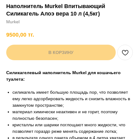
Наполнитель Murkel Впитывающий
+7 706 407 30 81
Силикагель Алоэ вера 10 л (4,5кг)
Написать в WhatsApp
Murkel
9500,00
тг.
нды
кам
Хорькам
Грызунам
Рыбам
Птицам
В КОРЗИНУ
Силикагелевый наполнитель Murkel для кошачьего
туалета:
силикагель имеет большую площадь пор, что позволяет
ему легко адсорбировать жидкость и снизить влажность в
замкнутом пространстве;
материал химически неактивен и не горит, поэтому
полностью безопасен;
кристаллы или шарики поглощают много жидкости, что
позволяет гораздо реже менять содержание лотка;
в результате одного пакета объемом в 4 литра хватает