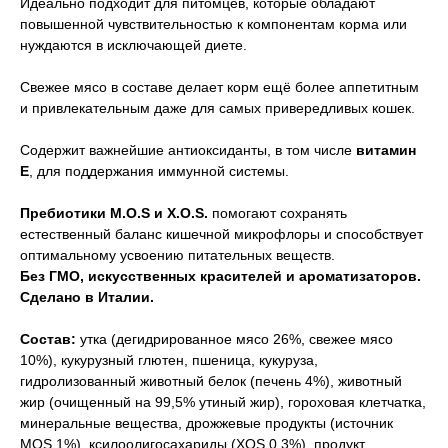
Идеально подходит для питомцев, которые обладают
повышенной чувствительностью к компонентам корма или
нуждаются в исключающей диете.
Свежее мясо в составе делает корм ещё более аппетитным
и привлекательным даже для самых привередливых кошек.
Содержит важнейшие антиоксиданты, в том числе
витамин
Е
, для поддержания иммунной системы.
Пребиотики М.О.S и X.O.S.
помогают сохранять
естественный баланс кишечной микрофлоры и способствует
оптимальному усвоению питательных веществ.
Без ГМО, искусственных красителей и ароматизаторов.
Сделано в Италии.
Состав:
утка (дегидрированное мясо 26%, свежее мясо
10%), кукурузный глютен, пшеница, кукуруза,
гидролизованный животный белок (печень 4%), животный
жир (очищенный на 99,5% утиный жир), гороховая клетчатка,
минеральные вещества, дрожжевые продукты (источник
MOS 1%), ксилоолигосахариды (XOS 0,3%), продукт