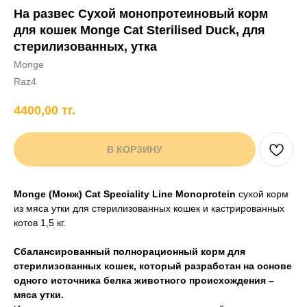
На развес Сухой монопротеиновый корм
+7 706 407 30 81
для кошек Monge Cat Sterilised Duck, для
Написать в WhatsApp
стерилизованных, утка
Monge
Raz4
нды
кам
Хорькам
Грызунам
Рыбам
Птицам
4400,00
тг.
В КОРЗИНУ
Monge (Монж) Cat Speciality Line Monoprotein
сухой корм
из мяса утки для стерилизованных кошек и кастрированных
котов 1,5 кг.
Сбалансированный полнорационный корм для
стерилизованных кошек, который разработан на основе
одного источника белка животного происхождения –
мяса утки.