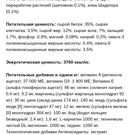
переработки растений (шиповник 0,1%), юкка Шидигера
(0,1%).
Питательная ценность:
сырой белок: 35%, сырая
клетчатка: 3,5%, сырой жир: 12%, сырая зола: 7%, кальций:
1,7%, фосфор: 0,9%, магний: 0,08%, натрий: 0,2%, омега-3
полиненасыщенные жирные кислоты: 0,4%, омега-6
полиненасыщенные жирные кислоты: 3,5%.
Энергетическая ценность: 3760 ккал/кг.
Питательные добавки в одном кг:
витамин A (ретинола
ацетат): 37 000 МЕ, витамин D3: 1 900 МЕ, Витамин Е
(альфа-токоферола ацетат): 86 мг, селен (селенит натрия:
0,4 мг): 0,2 мг, марганец (сульфат марганца моногидрат 92
мг): 30 мг, цинк (оксид цинка 174 мг): 140 мг, медь (сульфата
меди [II] пентагидрат 47 мг): 12 мг, железо (сульфата железа
[II] моногидрат 304 мг): 100 мг, йод (йодат кальция
безводный: 2,4 мг): 1,6 мг; L-карнитин 1000 мг; технически
чистый DL-метионин: 1000 мг, таурин: 1200 мг.
Технологические добавки:Антиоксиданты: экстракт