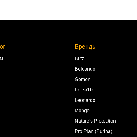
ог
Бренды
ам
Blitz
м
Belcando
Gemon
Forza10
Leonardo
Monge
Nature's Protection
Pro Plan (Purina)