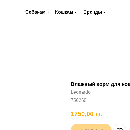
О нас
Оплата и доставка
Контакты
Собакам
Кошкам
Бренды
Хорькам
Грызунам
Рыбам
П
Влажный корм для коше
Leonardo
756268
1750,00
тг.