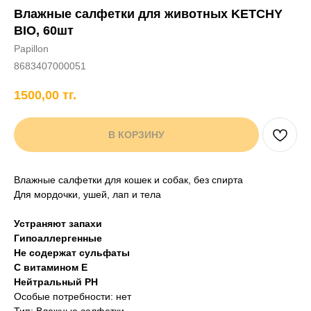
Влажные салфетки для животных KETCHY
+7 706 407 30 81
BIO, 60шт
Написать в WhatsApp
Papillon
8683407000051
1500,00
тг.
нды
кам
Хорькам
Грызунам
Рыбам
Птицам
В КОРЗИНУ
Влажные салфетки для кошек и собак, без спирта
Для мордочки, ушей, лап и тела
Устраняют запахи
Гипоаллергенные
Не содержат сульфаты
С витамином Е
Нейтральный PH
Особые потребности: нет