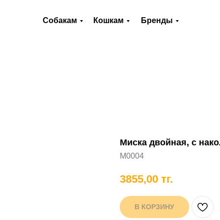
О нас
Оплата и доставка
Контакты
Собакам
Кошкам
Бренды
Хорькам
Грызунам
Рыбам
П
Миска двойная, с нак
M0004
3855,00
тг.
В КОРЗИНУ