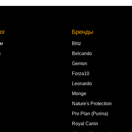
ог
Бренды
ам
Blitz
м
Belcando
Gemon
Forza10
Leonardo
Monge
Nature's Protection
Pro Plan (Purina)
Royal Canin