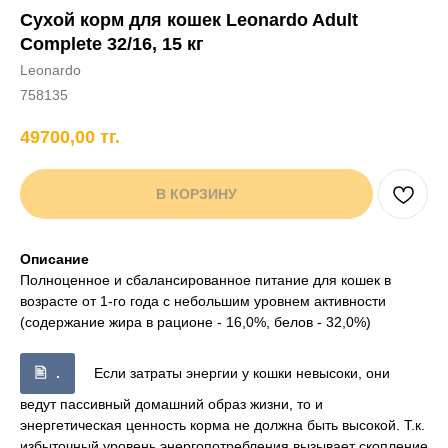
Сухой корм для кошек Leonardo Adult
+7 706 407 30 81
Complete 32/16, 15 кг
Написать в WhatsApp
Leonardo
758135
49700,00
тг.
нды
кам
Хорькам
Грызунам
Рыбам
Птицам
В КОРЗИНУ
Описание
Полноценное и сбалансированное питание для кошек в
возрасте от 1-го года с небольшим уровнем активности
(содержание жира в рационе - 16,0%, белов - 32,0%)
.
Если затраты энергии у кошки невысоки, они
ведут пассивный домашний образ жизни, то и
энергетическая ценность корма не должна быть высокой. Т.к.
избыточный уровень энергопотребления вызывает скопление