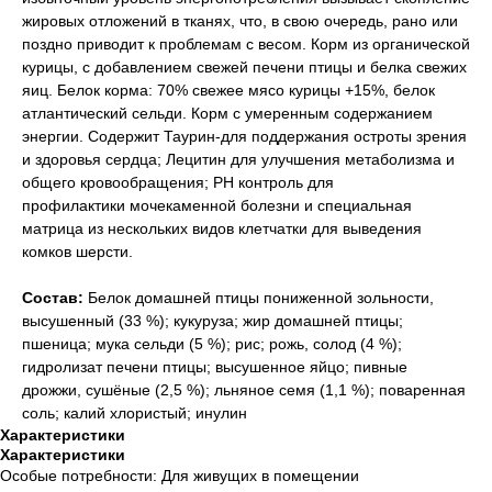
жировых отложений в тканях, что, в свою очередь, рано или
поздно приводит к проблемам с весом. Корм из органической
курицы, с добавлением свежей печени птицы и белка свежих
яиц. Белок корма: 70% свежее мясо курицы +15%, белок
атлантический сельди. Корм с умеренным содержанием
энергии. Содержит Таурин-для поддержания остроты зрения
и здоровья сердца; Лецитин для улучшения метаболизма и
общего кровообращения; РН контроль для
профилактики мочекаменной болезни и специальная
матрица из нескольких видов клетчатки для выведения
комков шерсти.
Состав:
Белок домашней птицы пониженной зольности,
высушенный (33 %); кукуруза; жир домашней птицы;
пшеница; мука сельди (5 %); рис; рожь, солод (4 %);
гидролизат печени птицы; высушенное яйцо; пивные
дрожжи, сушёные (2,5 %); льняное семя (1,1 %); поваренная
соль; калий хлористый; инулин
Характеристики
Характеристики
Особые потребности: Для живущих в помещении