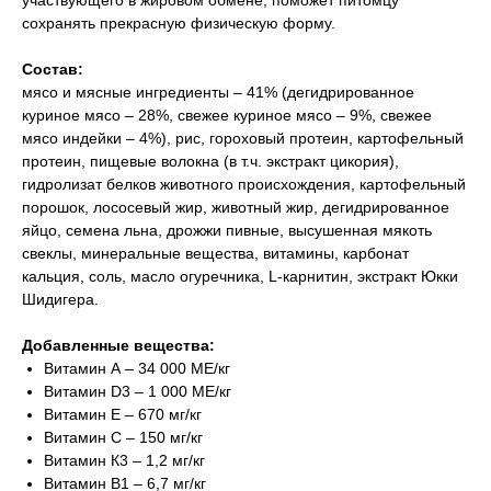
участвующего в жировом обмене, поможет питомцу
сохранять прекрасную физическую форму.
Состав:
мясо и мясные ингредиенты – 41% (дегидрированное
куриное мясо – 28%, свежее куриное мясо – 9%, свежее
мясо индейки – 4%), рис, гороховый протеин, картофельный
протеин, пищевые волокна (в т.ч. экстракт цикория),
гидролизат белков животного происхождения, картофельный
порошок, лососевый жир, животный жир, дегидрированное
яйцо, семена льна, дрожжи пивные, высушенная мякоть
свеклы, минеральные вещества, витамины, карбонат
кальция, соль, масло огуречника, L-карнитин, экстракт Юкки
Шидигера.
Добавленные вещества:
Витамин А – 34 000 МЕ/кг
Витамин D3 – 1 000 МЕ/кг
Витамин Е – 670 мг/кг
Витамин С – 150 мг/кг
Витамин К3 – 1,2 мг/кг
Витамин В1 – 6,7 мг/кг