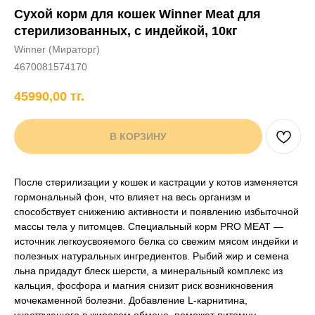
Сухой корм для кошек Winner Meat для
+7 706 407 30 81
стерилизованных, с индейкой, 10кг
Написать в WhatsApp
Winner (Мираторг)
4670081574170
45990,00
тг.
нды
кам
Хорькам
Грызунам
Рыбам
Птицам
В КОРЗИНУ
После стерилизации у кошек и кастрации у котов изменяется
гормональный фон, что влияет на весь организм и
способствует снижению активности и появлению избыточной
массы тела у питомцев. Специальный корм PRO MEAT —
источник легкоусвояемого белка со свежим мясом индейки и
полезных натуральных ингредиентов. Рыбий жир и семена
льна придадут блеск шерсти, а минеральный комплекс из
кальция, фосфора и магния снизит риск возникновения
мочекаменной болезни. Добавление L-карнитина,