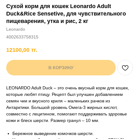
Сухой корм для кошек Leonardo Adult
+7 706 407 30 81
Duck&Rice Sensetive, для чувствительного
Написать в WhatsApp
пищеварения, утка и рис, 2 кг
Leonardo
4002633758315
нды
кам
Хорькам
Грызунам
Рыбам
Птицам
12100,00
тг.
В КОРЗИНУ
LEONARDO Adult Duck – это очень вкусный корм для кошек,
которые любят птицу. Рецепт был улучшен добавлением
семян чии и вкусного криля – маленьких рачков из
Антарктики. Большой уровень Омега-3 жирных кислот,
совместно с лецитином, помогают поддерживать здоровье
кожи и блеск шерсти. Размер гранул – 10 мм.
Бережное выведение комочков шерсти.