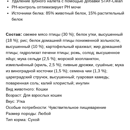
Удаление зубного налёта с помощью добавки STAY-Clean
PH-контроль оптимизирует PH мочи
Источники белка: 85% животный белок, 15% растительный
белок
Состав:
свежее мясо птицы (30 %); белок утки, высушенный
(18 %); рис; белок домашней птицы пониженной зольности,
высушенный (10 %); картофельный крахмал; жир домашней
птицы; гидролизат печени птицы; рожь, солод; высушенное
яйцо; мука сельди (2,5 %); морской зоопланктон,
измельчённый (криль, 2,5 %); пивные дрожжи, сушёные; мука
из виноградной косточки (1,5 %); cемена чии (1,3 %);
цареградский стручок, высушенный; гуаровая камедь;
поваренная соль; калий хлористый; инулин
Вид животного: Кошки
Возраст: Для взрослых кошек
Вкус: Утка
Особые потребности: Чувствительное пищеварение
Размер породы: Любой
Тип корма: Сухой