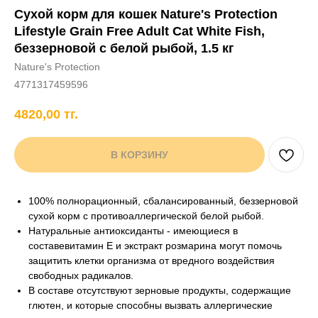
Сухой корм для кошек Nature's Protection
+7 706 407 30 81
Lifestyle Grain Free Adult Cat White Fish,
Написать в WhatsApp
беззерновой с белой рыбой, 1.5 кг
Nature's Protection
4771317459596
нды
кам
Хорькам
Грызунам
Рыбам
Птицам
4820,00
тг.
В КОРЗИНУ
100% полнорационный, сбалансированный, беззерновой
сухой корм с противоаллергической белой рыбой.
Натуральные антиоксиданты - имеющиеся в
составевитамин E и экстракт розмарина могут помочь
защитить клетки организма от вредного воздействия
свободных радикалов.
В составе отсутствуют зерновые продукты, содержащие
глютен, и которые способны вызвать аллергические