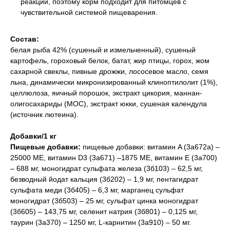
реакции, поэтому корм подходит для питомцев с
чувствительной системой пищеварения.
Состав:
белая рыба 42% (сушеный и измельченный), сушеный
картофель, гороховый белок, батат, жир птицы, горох, жом
сахарной свеклы, пивные дрожжи, лососевое масло, семя
льнa, динамически микронизированный клиноптилолит (1%),
целлюлоза, яичный порошок, экстракт цикория, маннан-
олигосахариды (МОС), экстракт юкки, сушеная календула
(источник лютеина).
Добавки/1 кг
Пищевые добавки:
пищевые добавки: витамин A (3a672a) –
25000 ME, витамин D3 (3a671) –1875 ME, витамин E (3a700)
– 688 мг, моногидрат сульфата железа (3б103) – 62,5 мг,
безводный йодат кальция (3б202) – 1,9 мг, пентагидрат
сульфата меди (3б405) – 6,3 мг, марганец сульфат
моногидрат (3б503) – 25 мг, сульфат цинка моногидрат
(3б605) – 143,75 мг, селенит натрия (3б801) – 0,125 мг,
таурин (3a370) – 1250 мг, L-карнитин (3a910) – 50 мг.