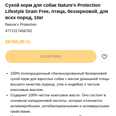
Сухой корм для собак Nature's Protection
+7 706 407 30 81
Lifestyle Grain Free, птица, беззерновой, для
Написать в WhatsApp
всех пород, 10кг
Nature's Protection
4771317456762
нды
кам
Хорькам
Грызунам
Рыбам
Птицам
26700,00
тг.
В КОРЗИНУ
100% полнорационный сбалансированный беззерновой
сухой корм для взрослых собак с мясом домашней птицы
высшего качества (курица, утка и индейка) и чистым
кокосовым маслом.
Содержит 100% чистое кокосовое масло. Оно состоит в
основном излауриновой кислоты, которая отличается
антимикробными, антибактериальными и антивирусными
свойствами.