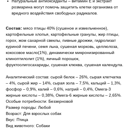
Натуральные антиоксиданты – витамин E и экстракт
розмарина могут помочь защитить клетки организма от
вредного воздействия свободных радикалов.
Состав:
мясо птицы 40% (сушеное и измельченное),
картофельные хлопья, картофельные гранулы, жир птицы,
горох, жом сахарной свеклы, пивные дрожжи, гидролизат
куриной печени, семя льнa, сушеная морковь, целлюлоза,
кокосовое масло(1%), динамически микронизированный
клиноптилолит (1%), яичный порошок,
фруктоолигосахариды, сушеная клюква, сушеная календула.
Аналитический состав: сырой белок – 26%, сырая клетчатка
– 4%, сырой жир – 14%, сырая зола – 7,5%, кальций – 1,3%,
фосфор – 0,9%, калий – 0,6%, натрий – 0,4%, Омега-3
жирные кислоты – 0,38%, Омега-6 жирные кислоты – 2,65%.
Особые потребности: Беззерновой
Размер породы: Любой
Возраст: Для взрослых собак
Вкус: Птица
Вид животного: Собаки