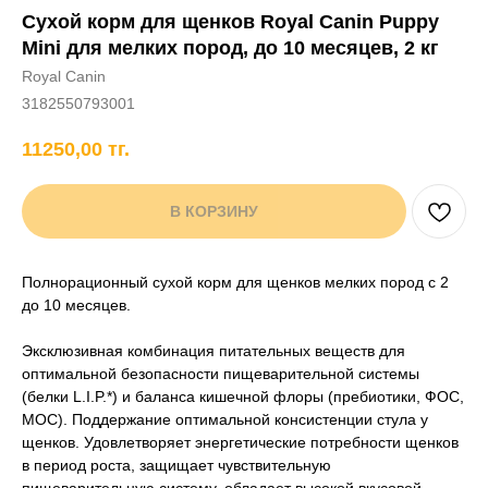
Сухой корм для щенков Royal Canin Puppy
+7 706 407 30 81
Mini для мелких пород, до 10 месяцев, 2 кг
Написать в WhatsApp
Royal Canin
3182550793001
11250,00
тг.
нды
кам
Хорькам
Грызунам
Рыбам
Птицам
В КОРЗИНУ
Полнорационный сухой корм для щенков мелких пород с 2
до 10 месяцев.
Эксклюзивная комбинация питательных веществ для
оптимальной безопасности пищеварительной системы
(белки L.I.P.*) и баланса кишечной флоры (пребиотики, ФОС,
МОС). Поддержание оптимальной консистенции стула у
щенков. Удовлетворяет энергетические потребности щенков
в период роста, защищает чувствительную