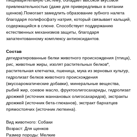
пищеварительную систему, обладает высокой вкусовой
привлекательностью (даже для привередливых в питании
щенков).Помогает замедлить образование зубного налета
благодаря полифосфату натрия, который связывает кальций,
содержащийся в слюне. Способствует поддержанию
естественных механизмов защиты, благодаря
запатентованному комплексу антиоксидантов.
Состав
дегидратированные белки животного происхождения (птица),
рис, животные жиры, изолят растительных белков*,
растительная клетчатка, пшеница, мука из зерновых культур,
гидролизат белков животного происхождения
(вкусоароматические добавки), минеральные вещества,
рыбий жир, соевое масло, фруктоолигосахариды, гидролизат
дрожжей (источник мaннановых олигосахаридов), экстракты
дрожжей (источник бета-глюканов), экстракт бархатцев
прямостоячих (источник лютеина).
Вид животного: Собаки
Возраст: Для щенков
Размер породы: Мелкие