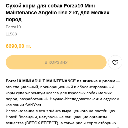
Сухой корм для собак Forza10 Mini
+7 706 407 30 81
Maintenance Angello rise 2 кг, для мелких
Написать в WhatsApp
пород
Forza10
11588
нды
кам
Хорькам
Грызунам
Рыбам
Птицам
6690,00
тг.
В КОРЗИНУ
Forza10 MINI ADULT MAINTENANCE из ягненка с рисом
—
это специальный, полнорационный и сбалансированный
корм супер-премиум класса для взрослых собак мелких
пород, разработанный Научно-Исследовательским отделом
компании SANYpet.
Использование мяса ягнёнка выращенного на пастбищах
Новой Зеландии, натуральные очищающие организм
вещества (DETOX EFFECT), а также рис и сорго отборных