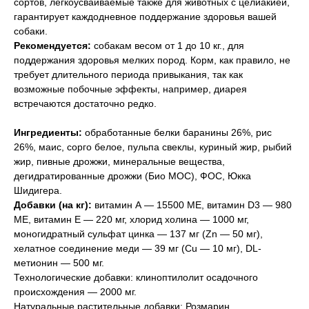
сортов, легкоусваиваемые также для животных с целиакией,
гарантирует каждодневное поддержание здоровья вашей
собаки.
Рекомендуется:
собакам весом от 1 до 10 кг., для
поддержания здоровья мелких пород. Корм, как правило, не
требует длительного периода привыкания, так как
возможные побочные эффекты, например, диарея
встречаются достаточно редко.
Ингредиенты:
обработанные белки баранины 26%, рис
26%, маис, сорго белое, пульпа свеклы, куриный жир, рыбий
жир, пивные дрожжи, минеральные вещества,
дегидратированные дрожжи (Био МОС), ФОС, Юкка
Шидигера.
Добавки (на кг):
витамин А — 15500 МЕ, витамин D3 — 980
МЕ, витамин Е — 220 мг, хлорид холина — 1000 мг,
моногидратный сульфат цинка — 137 мг (Zn — 50 мг),
хелатное соединение меди — 39 мг (Cu — 10 мг), DL-
метионин — 500 мг.
Технологические добавки: клиноптилолит осадочного
происхождения — 2000 мг.
Натуральные растительные добавки: Розмарин