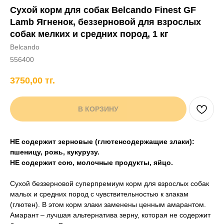
Сухой корм для собак Belcando Finest GF
+7 706 407 30 81
Lamb Ягненок, беззерновой для взрослых
Написать в WhatsApp
собак мелких и средних пород, 1 кг
Belcando
556400
нды
кам
Хорькам
Грызунам
Рыбам
Птицам
3750,00
тг.
В КОРЗИНУ
НЕ содержит зерновые (глютенсодержащие злаки):
пшеницу, рожь, кукурузу.
НЕ содержит сою, молочные продукты, яйцо.
Сухой беззерновой суперпремиум корм для взрослых собак
малых и средних пород с чувствительностью к злакам
(глютен). В этом корм злаки заменены ценным амарантом.
Амарант – лучшая альтернатива зерну, которая не содержит