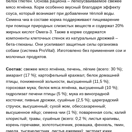
белок глютен. Основа рациона – легкоусваиваемое свежее
мясо ягнёнка. Корм особенно вкусный благодаря эффекту
соуса, который возникает при добавлении тёплой воды.
Семена чиа в составе корма поддерживают пищеварение
при помощи природных слизистых веществ и содержат 20%
жирных кислот Омега-3. Также в корме содержатся
компоненты клеточных стенок из натуральных дрожжей –
бета-глюканы. Они усиливают защитные силы организма
собаки (система ProVital). Изготовлено без применения сои и
молочных продуктов.
Состав:
свежее мясо ягнёнка, печень, лёгкие (всего: 30 %);
амарант (17 %); картофельный крахмал; белок домашней
птицы, пониженной зольности, высушенный (11,5 %);
гороховая мука; белок мяса ягнёнка, высушенный (10 %);
гидролизат печени птицы (5 %); мука из виноградной
косточки; пивные дрожжи, сушёные (2,5 %); цареградский
стручок, высушенный; сухой жом, обессахаренный;
высушенное яйцо; cемена чии (1 %); поваренная соль; калий
хлористый; травы, сушёные (всего: 0,2 %; листья крапивы,
корень горечавки, золототысячник, ромашка, фенхель, тмин,
омела, тысячелистник, листья ежевики); экстракт юкки.