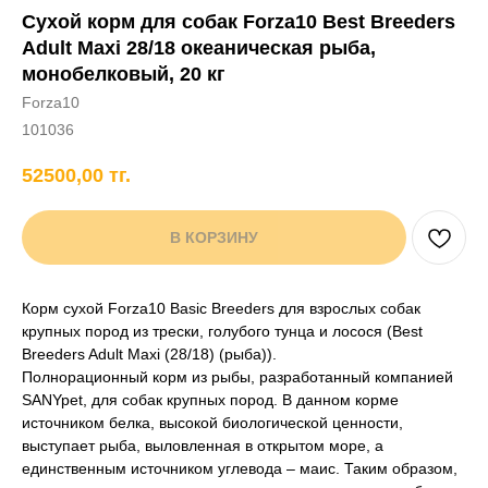
Сухой корм для собак Forza10 Best Breeders
+7 706 407 30 81
Adult Maxi 28/18 океаническая рыба,
Написать в WhatsApp
монобелковый, 20 кг
Forza10
101036
нды
кам
Хорькам
Грызунам
Рыбам
Птицам
52500,00
тг.
В КОРЗИНУ
Корм сухой Forza10 Basic Breeders для взрослых собак
крупных пород из трески, голубого тунца и лосося (Best
Breeders Adult Maxi (28/18) (рыба)).
Полнорационный корм из рыбы, разработанный компанией
SANYpet, для собак крупных пород. В данном корме
источником белка, высокой биологической ценности,
выступает рыба, выловленная в открытом море, а
единственным источником углевода – маис. Таким образом,