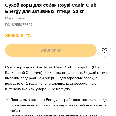
Сухой корм для собак Royal Canin Club
+7 706 407 30 81
Energy для активных, птица, 20 кг
Написать в WhatsApp
Royal Canin
R3182550775274
39960,00
тг.
нды
кам
Хорькам
Грызунам
Рыбам
Птицам
В КОРЗИНУ
Сухой корм для собак Royal Canin Club Energy HE (Роял
Канин Клаб Энерджи), 20 кг - полнорационный сухой корм с
высоким содержанием энергии для взрослых собак, в
возрасте от 1 года, испытывающих кратковременные
интенсивные или умеренные нагрузки.
Программа питания Energy разработана специально для
повышения выносливости и улучшения рабочих качеств
собак.