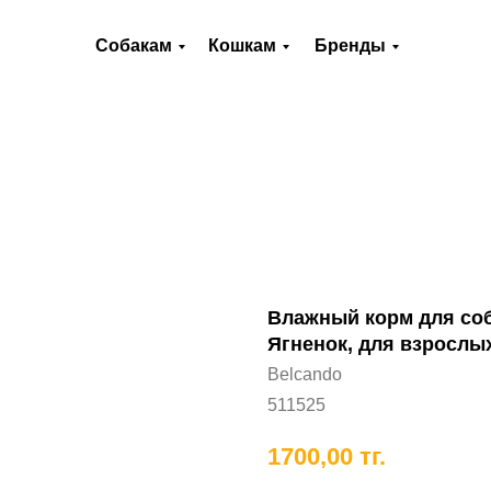
О нас
Оплата и доставка
Контакты
Собакам
Кошкам
Бренды
Хорькам
Грызунам
Рыбам
П
Влажный корм для соба
Ягненок, для взрослых
Belcando
511525
1700,00
тг.