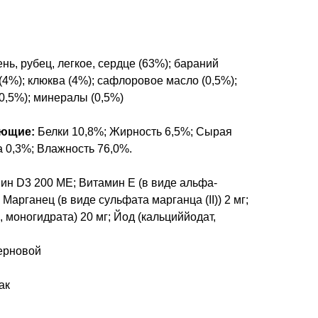
нь, рубец, легкое, сердце (63%); бараний
(4%); клюква (4%); сафлоровое масло (0,5%);
0,5%); минералы (0,5%)
яющие:
Белки 10,8%; Жирность 6,5%; Сырая
а 0,3%; Влажность 76,0%.
ин D3 200 МЕ; Витамин Е (в виде альфа-
 Марганец (в виде сульфата марганца (II)) 2 мг;
 моногидрата) 20 мг; Йод (кальциййодат,
ерновой
ак