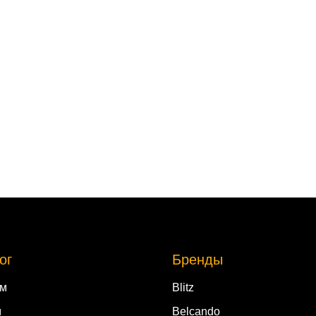
ог
Бренды
ам
Blitz
м
Belcando