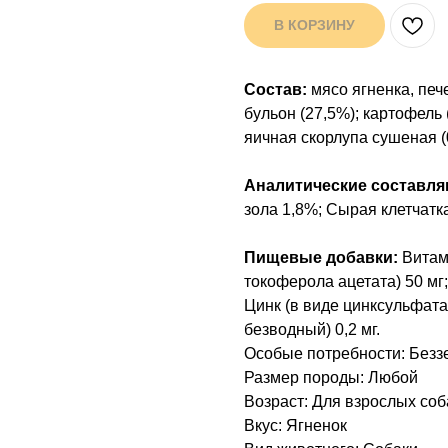
В КОРЗИНУ
Состав:
мясо ягненка, пече
бульон (27,5%); картофель 
яичная скорлупа сушеная (
Аналитические составл
зола 1,8%; Сырая клетчатк
Пищевые добавки:
Витам
токоферола ацетата) 50 мг;
Цинк (в виде цинксульфата,
безводный) 0,2 мг.
Особые потребности: Безз
Размер породы: Любой
Возраст: Для взрослых соб
Вкус: Ягненок