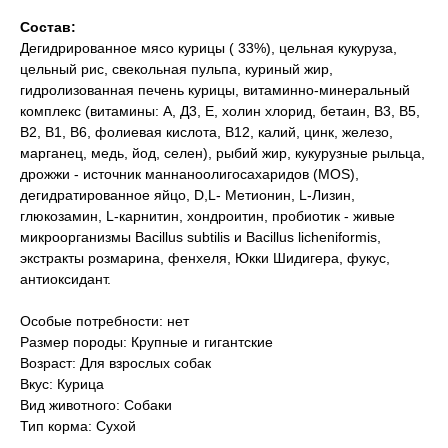
Состав:
Дегидрированное мясо курицы ( 33%), цельная кукуруза,
цельный рис, свекольная пульпа, куриный жир,
гидролизованная печень курицы, витаминно-минеральный
комплекс (витамины: А, Д3, Е, холин хлорид, бетаин, В3, В5,
В2, В1, В6, фолиевая кислота, В12, калий, цинк, железо,
марганец, медь, йод, селен), рыбий жир, кукурузные рыльца,
дрожжи - источник маннаноолигосахаридов (MOS),
дегидратированное яйцо, D,L- Метионин, L-Лизин,
глюкозамин, L-карнитин, хондроитин, пробиотик - живые
микроорганизмы Bacillus subtilis и Bacillus licheniformis,
экстракты розмарина, фенхеля, Юкки Шидигера, фукус,
антиоксидант.
Особые потребности: нет
Размер породы: Крупные и гигантские
Возраст: Для взрослых собак
Вкус: Курица
Вид животного: Собаки
Тип корма: Сухой