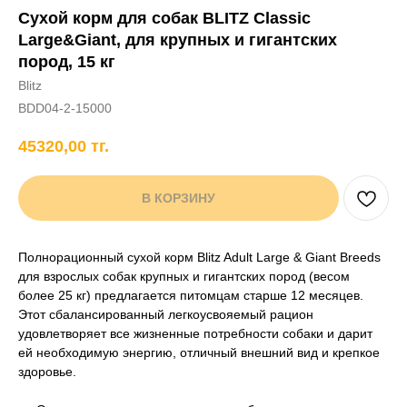
Сухой корм для собак BLITZ Classic
+7 706 407 30 81
Large&Giant, для крупных и гигантских
Написать в WhatsApp
пород, 15 кг
Blitz
BDD04-2-15000
нды
кам
Хорькам
Грызунам
Рыбам
Птицам
45320,00
тг.
В КОРЗИНУ
Полнорационный сухой корм Blitz Adult Large & Giant Breeds
для взрослых собак крупных и гигантских пород (весом
более 25 кг) предлагается питомцам старше 12 месяцев.
Этот сбалансированный легкоусвояемый рацион
удовлетворяет все жизненные потребности собаки и дарит
ей необходимую энергию, отличный внешний вид и крепкое
здоровье.