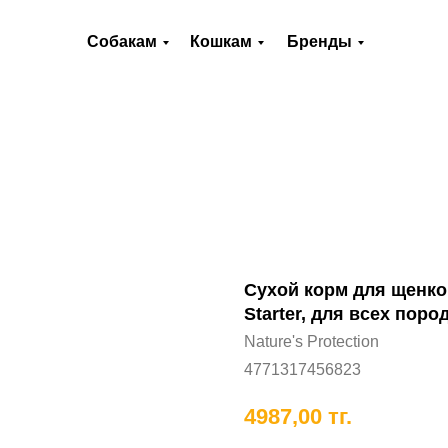
О нас
Оплата и доставка
Контакты
Собакам
Кошкам
Бренды
Хорькам
Грызунам
Рыбам
П
Сухой корм для щенков 
Starter, для всех поро
Nature's Protection
4771317456823
4987,00
тг.