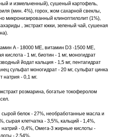
ный и измельченный), сушеный картофель,
криля (мин. 4%), горох, жом сахарной свеклы,
но микронизированный клиноптилолит (1%),
ахариды , экстракт юкки, зеленый чай, сушеная
на).
тамин A - 18000 МЕ, витамин D3 -1500 МЕ,
 кислота - 1 мг, биотин - 1 мг, моногидрат
езводный йодат кальция - 1,5 мг, пентагидрат
анец сульфат моногидрат - 20 мг, сульфат цинка
 натрия - 0,1 мг.
экстракт розмарина, богатые токоферолом
сел.
г: сырой белок - 27%, необработанные масла и
%, сырая клетчатка - 3,5%, кальций - 1,4%,
, натрий - 0,4%, Омега-3 жирные кислоты -
лоты - 2,54%.