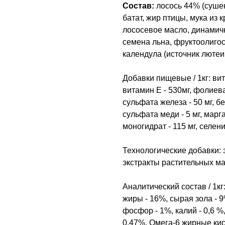
Состав:
лосось 44% (суше
батат, жир птицы, мука из 
лососевое масло, динамич
семена льна, фруктоолигос
календула (источник лютеи
Добавки пищевые / 1кг: ви
витамин E - 530мг, фолиевая
сульфата железа - 50 мг, б
сульфата меди - 5 мг, марг
моногидрат - 115 мг, селенит
Технологические добавки: 
экстракты растительных ма
Aнaлитический состав / 1к
жиры - 16%, сырая зола - 9
фосфор - 1%, калий - 0,6 %
0,47%, Омега-6 жирные кис