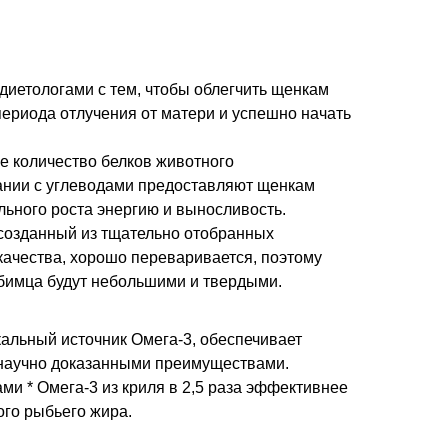
диетологами с тем, чтобы облегчить щенкам
ериода отлучения от матери и успешно начать
е количество белков животного
ании с углеводами предоставляют щенкам
ьного роста энергию и выносливость.
созданный из тщательно отобранных
качества, хорошо переваривается, поэтому
бимца будут небольшими и твердыми.
кальный источник Омега-3, обеспечивает
научно доказанными преимуществами.
и * Омега-3 из криля в 2,5 раза эффективнее
ого рыбьего жира.