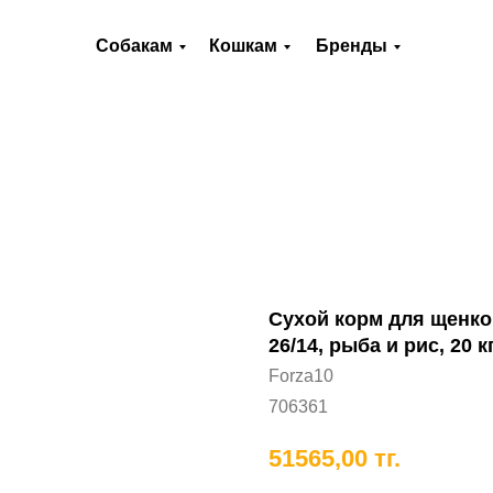
О нас
Оплата и доставка
Контакты
Собакам
Кошкам
Бренды
Хорькам
Грызунам
Рыбам
П
Сухой корм для щенков
26/14, рыба и рис, 20 к
Forza10
706361
51565,00
тг.