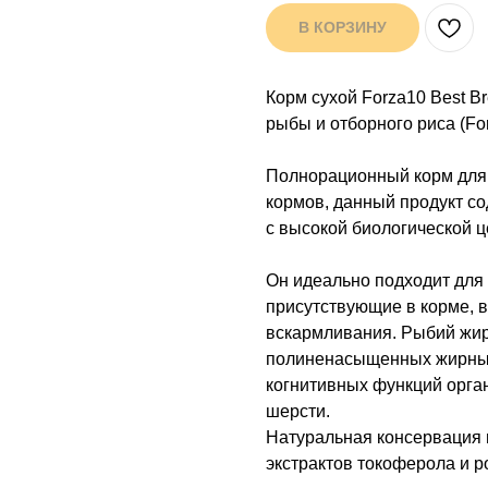
В КОРЗИНУ
Корм сухой Forza10 Best B
рыбы и отборного риса (Forz
Полнорационный корм для 
кормов, данный продукт со
с высокой биологической ц
Он идеально подходит для 
присутствующие в корме, в
вскармливания. Рыбий жир
полиненасыщенных жирных 
когнитивных функций орган
шерсти.
Натуральная консервация 
экстрактов токоферола и р