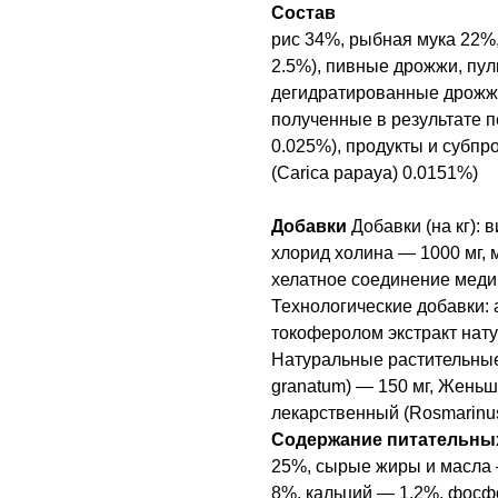
Состав
рис 34%, рыбная мука 22%,
2.5%), пивные дрожжи, пу
дегидратированные дрожжи
полученные в результате п
0.025%), продукты и субпр
(Carica papaya) 0.0151%)
Добавки
Добавки (на кг):
хлорид холина — 1000 мг, 
хелатное соединение меди 
Технологические добавки: 
токоферолом экстракт нату
Натуральные растительные 
granatum) — 150 мг, Женьш
лекарственный (Rosmarinus o
Содержание питательны
25%, сырые жиры и масла 
8%, кальций — 1.2%, фосф