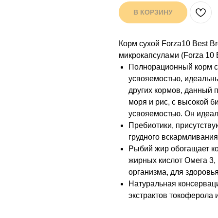
В КОРЗИНУ
Корм сухой Forza10 Best B
микрокапсулами (Forza 10 Bre
Полнорационный корм с
усвояемостью, идеальны
других кормов, данный 
моря и рис, с высокой б
усвояемостью. Он идеал
Пребиотики, присутству
грудного вскармливания
Рыбий жир обогащает к
жирных кислот Омега 3,
организма, для здоровья
Натуральная консерваци
экстрактов токоферола 