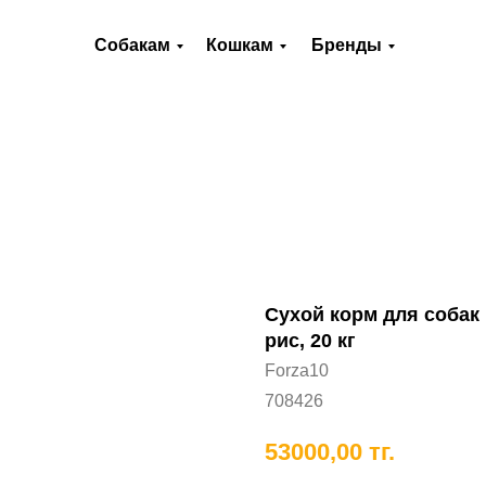
О нас
Оплата и доставка
Контакты
Собакам
Кошкам
Бренды
Хорькам
Грызунам
Рыбам
П
Сухой корм для собак F
рис, 20 кг
Forza10
708426
53000,00
тг.