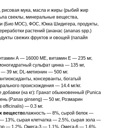
 рисовая мука, масла и жиры (рыбий жир
льпа свеклы, минеральные вещества,
 (Био МОС), ФОС, Юкка Шидигера, продукты,
ереработки растений (ананас (аnanas spp.)
одукты свежих фруктов и овощей (папайя
 витамин А — 16000 МЕ, витамин Е — 235 мг,
моногидратный сульфат цинка — 135 мг,
— 39 мг, DL-метионин — 500 мг.
антиоксиданты, консерванты, богатый
рального происхождения — 14.4 мг/кг.
добавки (на кг): Гранат обыкновенный (Punica
ень (Panax ginseng) — 50 мг, Розмарин
fficinalis) — 0.3 мг.
х веществ
влажность — 8%, сырой белок —
— 13%, сырая клетчатка — 2.5%, сырая зола —
ор — 1.2%, Омега-3 — 1.1%, Oмега-6 — 1.6%.