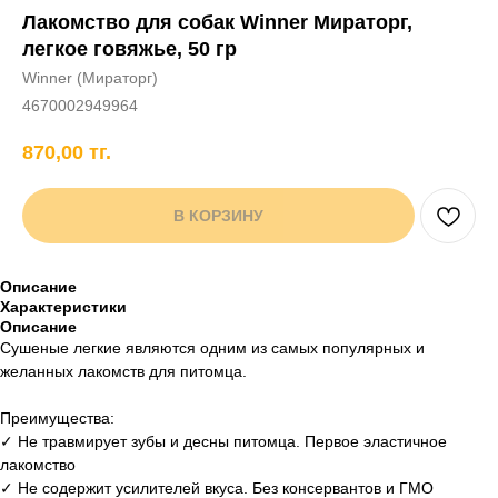
Лакомство для собак Winner Мираторг,
+7 706 407 30 81
легкое говяжье, 50 гр
Написать в WhatsApp
Winner (Мираторг)
4670002949964
870,00
тг.
нды
кам
Хорькам
Грызунам
Рыбам
Птицам
В КОРЗИНУ
Описание
Характеристики
Описание
Сушеные легкие являются одним из самых популярных и
желанных лакомств для питомца.
Преимущества:
✓ Не травмирует зубы и десны питомца. Первое эластичное
лакомство
✓ Не содержит усилителей вкуса. Без консервантов и ГМО