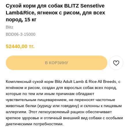
Сухой корм для собак BLITZ Sensetive
+7 706 407 30 81
Lamb&Rice, ягненок с рисом, для всех
Написать в WhatsApp
пород, 15 кг
Blitz
BDD06-3-15000
нды
кам
Хорькам
Грызунам
Рыбам
Птицам
52440,00
тг.
В КОРЗИНУ
Комплексный сухой корм Blitz Adult Lamb & Rice All Breeds, с
ягнёнком и рисом, создан для взрослых собак всех пород,
которые по тем или иным причинам обладают
чувствительным пищеварением, не переносят частотные
животные белки (курицу или говядину) и склонны к пищевым
аллергиям. Этот легкоусвояемый рацион обеспечивает
крепкое здоровье и отличный внешний вид собаки с особыми
диетическими потребностями.