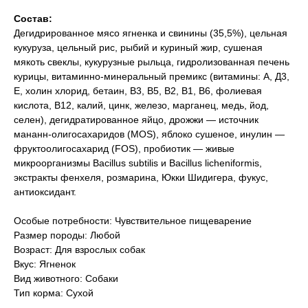
Состав:
Дегидрированное мясо ягненка и свинины (35,5%), цельная
кукуруза, цельный рис, рыбий и куриный жир, сушеная
мякоть свеклы, кукурузные рыльца, гидролизованная печень
курицы, витаминно-минеральный премикс (витамины: А, Д3,
Е, холин хлорид, бетаин, В3, В5, В2, В1, В6, фолиевая
кислота, В12, калий, цинк, железо, марганец, медь, йод,
селен), дегидратированное яйцо, дрожжи — источник
мананн-олигосахаридов (MOS), яблоко сушеное, инулин —
фруктоолигосахарид (FOS), пробиотик — живые
микроорганизмы Bacillus subtilis и Bacillus licheniformis,
экстракты фенхеля, розмарина, Юкки Шидигера, фукус,
антиоксидант.
Особые потребности: Чувствительное пищеварение
Размер породы: Любой
Возраст: Для взрослых собак
Вкус: Ягненок
Вид животного: Собаки
Тип корма: Сухой