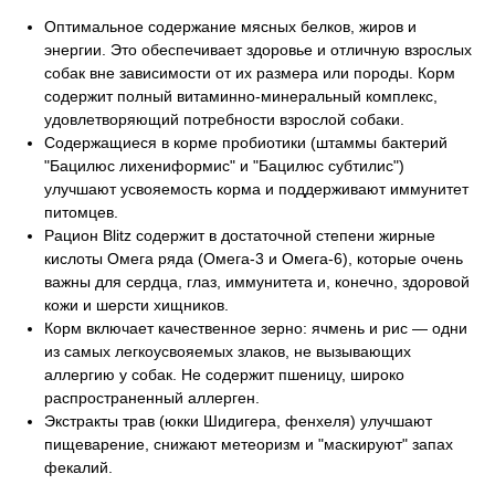
Оптимальное содержание мясных белков, жиров и
энергии. Это обеспечивает здоровье и отличную взрослых
собак вне зависимости от их размера или породы. Корм
содержит полный витаминно-минеральный комплекс,
удовлетворяющий потребности взрослой собаки.
Содержащиеся в корме пробиотики (штаммы бактерий
"Бацилюс лихениформис" и "Бацилюс субтилис")
улучшают усвояемость корма и поддерживают иммунитет
питомцев.
Рацион Blitz содержит в достаточной степени жирные
кислоты Омега ряда (Омега-3 и Омега-6), которые очень
важны для сердца, глаз, иммунитета и, конечно, здоровой
кожи и шерсти хищников.
Корм включает качественное зерно: ячмень и рис — одни
из самых легкоусвояемых злаков, не вызывающих
аллергию у собак. Не содержит пшеницу, широко
распространенный аллерген.
Экстракты трав (юкки Шидигера, фенхеля) улучшают
пищеварение, снижают метеоризм и "маскируют" запах
фекалий.