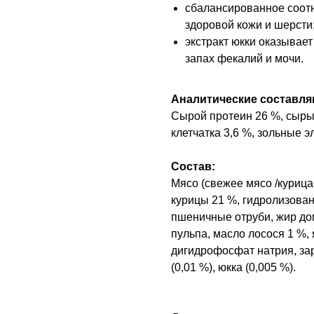
сбалансированное соотн
здоровой кожи и шерсти
экстракт юкки оказывае
запах фекалий и мочи.
Аналитические составл
Сырой протеин 26 %, сыры
клетчатка 3,6 %, зольные э
Состав:
Мясо (свежее мясо /курица
курицы 21 %, гидролизован
пшеничные отруби, жир дом
пульпа, масло лосося 1 %,
дигидрофосфат натрия, за
(0,01 %), юкка (0,005 %).