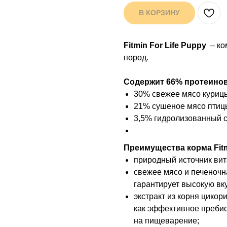
В КОРЗИНУ
Fitmin For Life Puppy
– ко
пород.
Содержит 66% протеинов
30% свежее мясо курицы
21% сушеное мясо птиц
3,5% гидролизованный с
Преимущества корма Fitmin
природный источник ви
свежее мясо и печеночн
гарантирует высокую вк
экстракт из корня цико
как эффективное преби
на пищеварение;