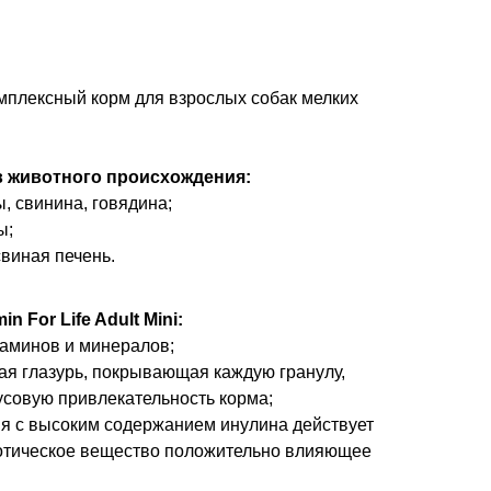
мплексный корм для взрослых собак мелких
 животного происхождения:
, свинина, говядина;
ы;
виная печень.
 For Life Adult Mini:
таминов и минералов;
ая глазурь, покрывающая каждую гранулу,
усовую привлекательность корма;
рия с высоким содержанием инулина действует
отическое вещество положительно влияющее