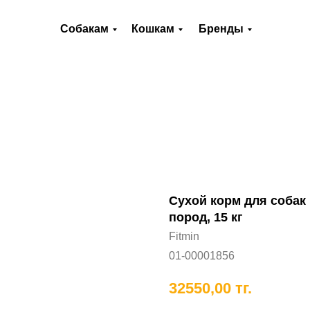
О нас
Оплата и доставка
Контакты
Собакам
Кошкам
Бренды
Хорькам
Грызунам
Рыбам
П
Сухой корм для собак
пoрoд, 15 кг
Fitmin
01-00001856
32550,00
тг.